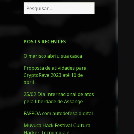
P
e
s
q
u
POSTS RECENTES
i
s
O marisco abriu sua casca
a
r
Proposta de atividades para
p
CryptoRave 2023 até 10 de
o
abril
r
:
25/02 Dia internacional de atos
pela liberdade de Assange
FAFPOA com autodefesa digital
Muvuca Hack Festival Cultura
Hacker, Tecnologia e