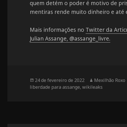
quem detém o poder é motivo de pri
mentiras rende muito dinheiro e até e
Mais informações no
Twitter da Artic
Julian Assange, @assange_livre.
Publicado
24 de fevereiro de 2022
Autor
Mexilhão Roxo
liberdade para assange
em
,
wikileaks