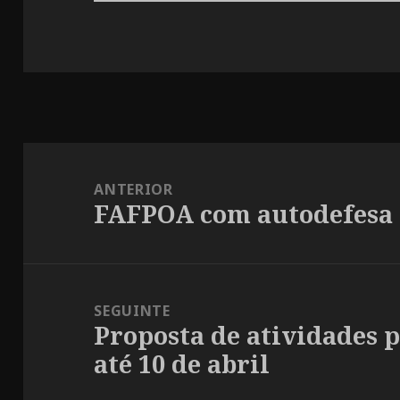
Navegação
de
ANTERIOR
FAFPOA com autodefesa 
Post
Post
anterior:
SEGUINTE
Proposta de atividades 
Próximo
até 10 de abril
post: