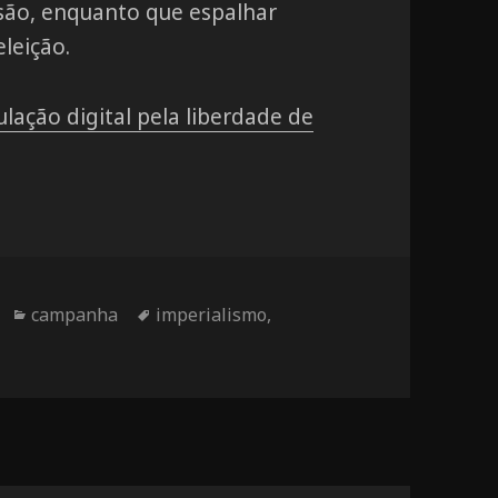
são, enquanto que espalhar
leição.
ulação digital pela liberdade de
Categorias
campanha
Tags
imperialismo
,