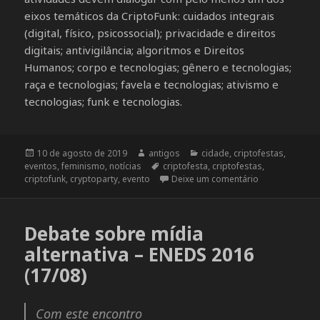
eixos temáticos da CriptoFunk: cuidados integrais
(digital, físico, psicossocial); privacidade e direitos
digitais; antivigilância; algoritmos e Direitos
Humanos; corpo e tecnologias; gênero e tecnologias;
raça e tecnologias; favela e tecnologias; ativismo e
tecnologias; funk e tecnologias.
Publicado
10 de agosto de 2019
Autor
antigos
Categorias
cidade
,
criptofestas
,
eventos
em
,
feminismo
,
notícias
Tags
criptofesta
,
criptofestas
,
criptofunk
,
cryptoparty
,
evento
Deixe um comentário
em Apoie a se
Debate sobre mídia
alternativa – ENEDS 2016
(17/08)
Com este encontro