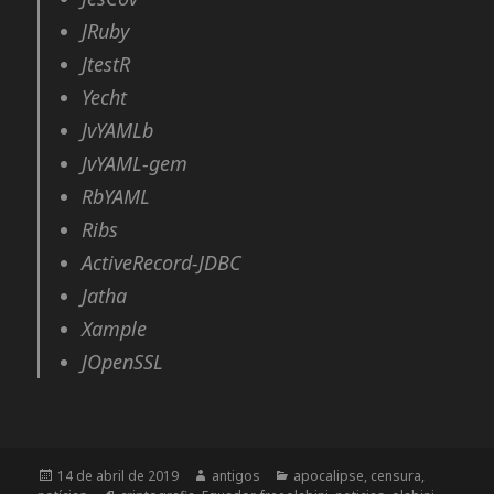
JRuby
JtestR
Yecht
JvYAMLb
JvYAML-gem
RbYAML
Ribs
ActiveRecord-JDBC
Jatha
Xample
JOpenSSL
Publicado
14 de abril de 2019
Autor
antigos
Categorias
apocalipse
,
censura
,