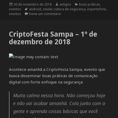
Publicado
30 de novembro de 2018
Autor
antigos
Categorias
boas práticas
,
eventos
em
Tags
android
,
celular
,
cultura de segurança
,
espertofone
,
eventos
Deixe um comentário
em MateAndroid – Oficina de instala
CriptoFesta Sampa – 1º de
dezembro de 2018
Acontece amanhã a CriptoFesta Sampa, evento que
busca disseminar boas práticas de comunicação
digital com forte enfoque na segurança:
Muita calma nessa hora. Não começou hoje
e não vai acabar amanhã. Cola junto com a
gente e aprenda coisas básicas que você