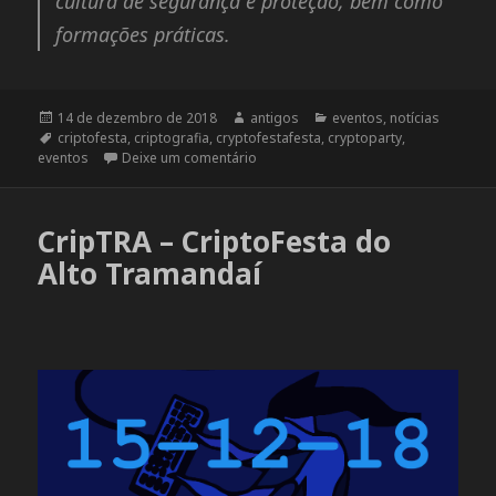
cultura de segurança e proteção, bem como
formações práticas.
Publicado
14 de dezembro de 2018
Autor
antigos
Categorias
eventos
,
notícias
em
Tags
criptofesta
,
criptografia
,
cryptofestafesta
,
cryptoparty
,
eventos
Deixe um comentário
em CRIPTOCERRADO – Amanhã em Bra
CripTRA – CriptoFesta do
Alto Tramandaí