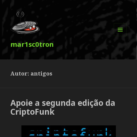
MENU
mar1sc0tron
E
WIDGETS
Autor:
antigos
Apoie a segunda edição da
CriptoFunk