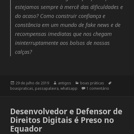
estejamos sempre à mercê das dificuldades e
do acaso? Como construir confiança e
constância em um mundo de fake news e de
recompensas imediatas que nos chegam
ininterruptamente aos bolsos de nossas
calças?
Publicado
29 de julho de 2019
Autor
antigos
Categorias
boas práticas
Tags
boaspraticas
em
,
passapalavra
,
whatsapp
1 comentário
em Como não u
Desenvolvedor e Defensor de
Direitos Digitais é Preso no
Equador