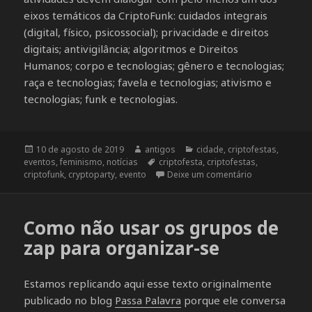
eixos temáticos da CriptoFunk: cuidados integrais
(digital, físico, psicossocial); privacidade e direitos
digitais; antivigilância; algoritmos e Direitos
Humanos; corpo e tecnologias; gênero e tecnologias;
raça e tecnologias; favela e tecnologias; ativismo e
tecnologias; funk e tecnologias.
Publicado
10 de agosto de 2019
Autor
antigos
Categorias
cidade
,
criptofestas
,
eventos
em
,
feminismo
,
notícias
Tags
criptofesta
,
criptofestas
,
criptofunk
,
cryptoparty
,
evento
Deixe um comentário
em Apoie a se
Como não usar os grupos de
zap para organizar-se
Estamos replicando aqui esse texto originalmente
publicado no blog
Passa Palavra
porque ele conversa