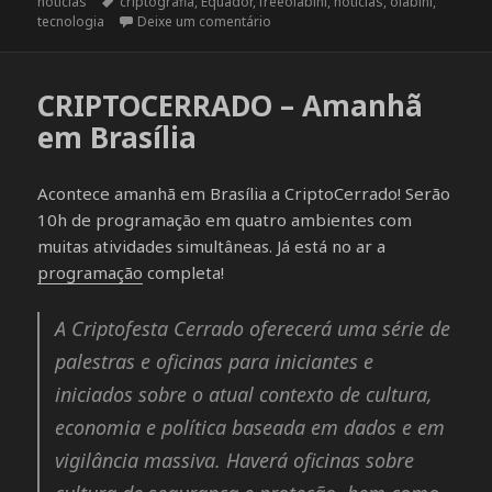
notícias
em
Tags
criptografia
,
Equador
,
freeolabini
,
noticias
,
olabini
,
tecnologia
Deixe um comentário
em Desenvolvedor e Defensor de Di
CRIPTOCERRADO – Amanhã
em Brasília
Acontece amanhã em Brasília a CriptoCerrado! Serão
10h de programação em quatro ambientes com
muitas atividades simultâneas. Já está no ar a
programação
completa!
A Criptofesta Cerrado oferecerá uma série de
palestras e oficinas para iniciantes e
iniciados sobre o atual contexto de cultura,
economia e política baseada em dados e em
vigilância massiva. Haverá oficinas sobre