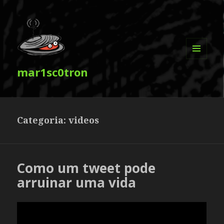
MENU
mar1sc0tron
E
WIDGETS
Categoria:
videos
Como um tweet pode
arruinar uma vida