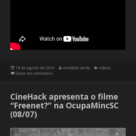
Publicado
18 de agosto de 2016
Autor
mexilhão verde
Categorias
videos
em
Deixe um comentário
em Seguro e pesaroso
CineHack apresenta o filme
“Freenet?” na OcupaMincSC
(08/07)