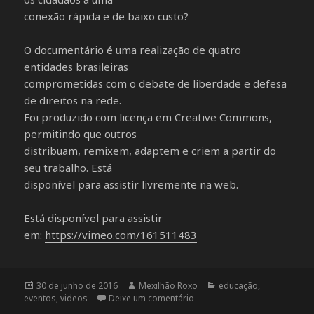
conexão rápida e de baixo custo?
O documentário é uma realização de quatro
entidades brasileiras
comprometidas com o debate de liberdade e defesa
de direitos na rede.
Foi produzido com licença em Creative Commons,
permitindo que outros
distribuam, remixem, adaptem e criem a partir do
seu trabalho. Está
disponível para assistir livremente na web.
Está disponível para assistir
em:
https://vimeo.com/161511483
Publicado
30 de junho de 2016
Autor
Mexilhão Roxo
Categorias
educação
,
eventos
em
,
videos
Deixe um comentário
em CineHack apresenta o film