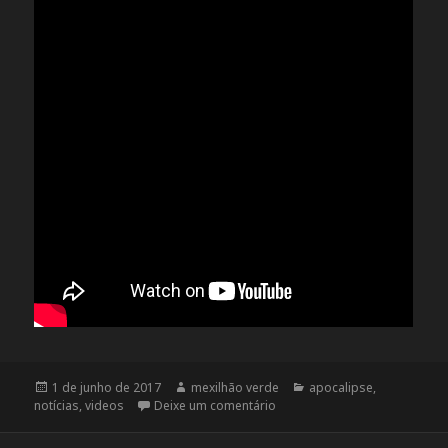
Publicado
1 de junho de 2017
Autor
mexilhão verde
Categorias
apocalipse
,
notícias
em
,
videos
Deixe um comentário
em Como um tweet pode arru