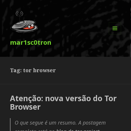
MENU
mar1sc0tron
E
WIDGETS
Tag:
tor browser
Atenção: nova versão do Tor
Browser
O que segue é um resumo. A postagem