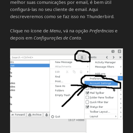
melhor suas comunicações por email, é bem útil
configurá-las no seu cliente de email. Aqui
descreveremos como se faz isso no Thunderbird.
Clique no ícone de
Menu
, vá na opção
Preferências
e
depois em
Configurações de Conta
.