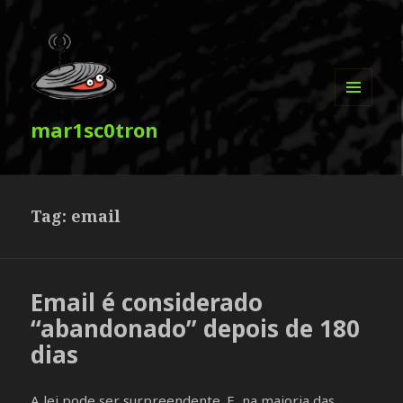
MENU
mar1sc0tron
E
WIDGETS
Tag:
email
Email é considerado
“abandonado” depois de 180
dias
A lei pode ser surpreendente. E, na maioria das