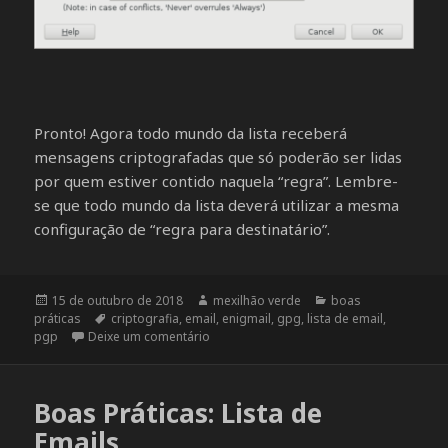
Pronto! Agora todo mundo da lista receberá
mensagens criptografadas que só poderão ser lidas
por quem estiver contido naquela “regra”. Lembre-
se que todo mundo da lista deverá utilizar a mesma
configuração de “regra para destinatário”.
Publicado
15 de outubro de 2018
Autor
mexilhão verde
Categorias
boas
práticas
em
Tags
criptografia
,
email
,
enigmail
,
gpg
,
lista de email
,
pgp
Deixe um comentário
em Criptografando para uma lista de ema
Boas Práticas: Lista de
Emails