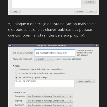
5) Coloque o endereço da lista no campo mais acima
e depois selecione as chaves públicas das pessoas
que compõem a lista (inclusive a sua própria).