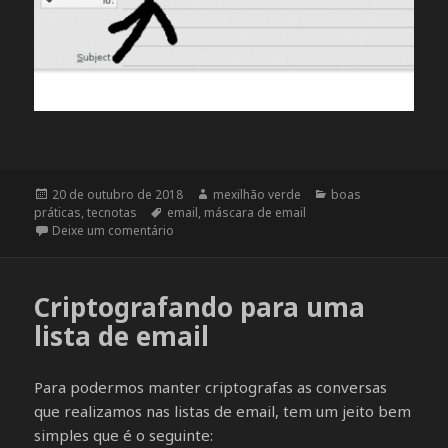
Publicado
20 de outubro de 2018
Autor
mexilhão verde
Categorias
boas
práticas
em
,
tecnotas
Tags
email
,
máscara de email
Deixe um comentário
em Configurando máscara de email no Thunde
Criptografando para uma
lista de email
Para podermos manter criptografas as conversas
que realizamos nas listas de email, tem um jeito bem
simples que é o seguinte: