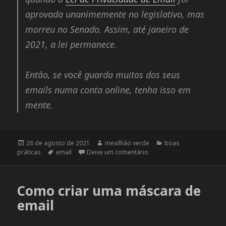
aprovada unanimemente no legislativo, mas
morreu no Senado. Assim, até janeiro de
2021, a lei permanece.
Então, se você guarda muitos dos seus
emails numa conta online, tenha isso em
mente.
Publicado
26 de agosto de 2021
Autor
mexilhão verde
Categorias
boas
práticas
em
Tags
email
Deixe um comentário
em Email é considerado “
Como criar uma máscara de
email