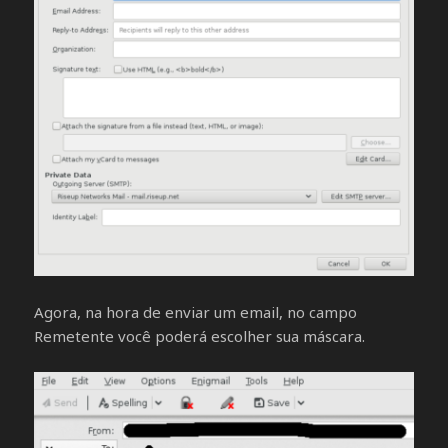
Agora, na hora de enviar um email, no campo
Remetente você poderá escolher sua máscara.