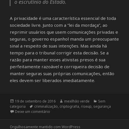
o escrutínio do Estado.
A privacidade é uma característica essencial de toda
sociedade livre. Junto com a “lei da mordaça”, ao
reprimir usuários que usem comunicações privadas e
seguras, o governo espanhol manda um preocupante
sinal a respeito de suas intenções. Mas ainda há
tempo para o tribunal corrigir esta decisão. Se a
razão para manter esses ativistas presos é sua
perfeitamente razoável e corriqueira decisão de
manter seguras suas próprias comunicações, então
eles devem ser liberados imediatamente.
Publicado
19 de setembro de 2016
Autor
mexilhão verde
Categorias
Sem
categoria
em
Tags
criminalização
,
criptografia
,
riseup
,
segurança
Deixe um comentário
em A segurança não é um crime, a menos que
Orgulhosamente mantido com WordPress