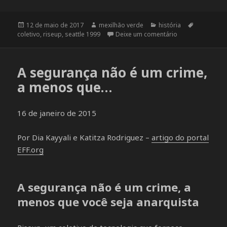
Publicado
12 de maio de 2017
Autor
mexilhão verde
Categorias
história
Tags
coletivo
em
,
riseup
,
seattle 1999
Deixe um comentário
em Breve históri
A segurança não é um crime,
a menos que…
16 de janeiro de 2015
Por Dia Kayyali e Katitza Rodriguez –
artigo do portal
EFF.org
A segurança não é um crime, a
menos que você seja anarquista