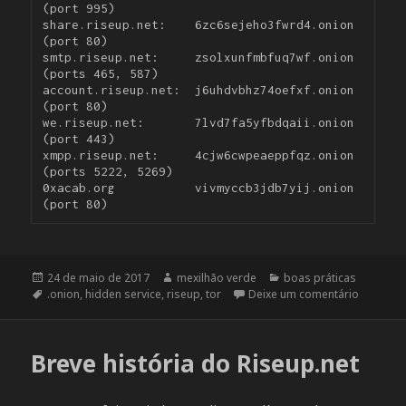
(port 995)

share.riseup.net:    6zc6sejeho3fwrd4.onion 
(port 80)

smtp.riseup.net:     zsolxunfmbfuq7wf.onion 
(ports 465, 587)

account.riseup.net:  j6uhdvbhz74oefxf.onion 
(port 80)

we.riseup.net:       7lvd7fa5yfbdqaii.onion 
(port 443)

xmpp.riseup.net:     4cjw6cwpeaeppfqz.onion 
(ports 5222, 5269)

0xacab.org           vivmyccb3jdb7yij.onion 
(port 80)
Publicado
24 de maio de 2017
Autor
mexilhão verde
Categorias
boas práticas
em
Tags
.onion
,
hidden service
,
riseup
,
tor
Deixe um comentário
em Servi
Breve história do Riseup.net