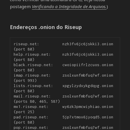
postagem
Verificando a Integridade de Arquivos.
)
Endereços .onion do Riseup
riseup.net:          nzh3fv6jc6jskki3.onion 
(port 80)

help.riseup.net:     nzh3fv6jc6jskki3.onion 
(port 80)

black.riseup.net:    cwoiopiifrlzcuos.onion 
(port 80)

imap.riseup.net:     zsolxunfmbfuq7wf.onion 
(port 993)

lists.riseup.net:    xpgylzydxykgdqyg.onion 
(port 80)

mail.riseup.net:     zsolxunfmbfuq7wf.onion 
(ports 80, 465, 587)

mx1.riseup.net:      wy6zk3pmcwiyhiao.onion 
(port 25)

pad.riseup.net:      5jp7xtmox6jyoqd5.onion 
(port 80)

pop.riseup.net:      zsolxunfmbfuq7wf.onion 