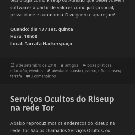
tecnologia como
Riseup
ou
Autistici
que desenvolvem
softwares a partir de valores como justiça social,
privacidade e autonomia. Divulguem e apareçam!
Quando: dia 13 / set, quinta
Hora: 19h00
Local: Tarrafa Hackerspaço
Publicado
8 de setembro de 2018
Autor
antigos
Categorias
boas práticas
,
educação
em
,
eventos
Tags
atividade
,
autistici
,
evento
,
oficina
,
riseup
,
tarrafa
2 comentários
em [FLORIPA] Oficina “Ferramentas Digitais p
Serviços Ocultos do Riseup
na rede Tor
Abaixo reproduzimos os endereços do Riseup na
rede Tor. São os chamados Serviços Ocultos, ou